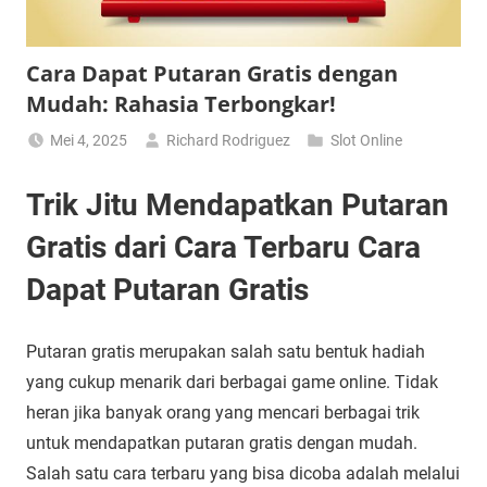
Cara Dapat Putaran Gratis dengan
Mudah: Rahasia Terbongkar!
Mei 4, 2025
Richard Rodriguez
Slot Online
Trik Jitu Mendapatkan Putaran
Gratis dari Cara Terbaru Cara
Dapat Putaran Gratis
Putaran gratis merupakan salah satu bentuk hadiah
yang cukup menarik dari berbagai game online. Tidak
heran jika banyak orang yang mencari berbagai trik
untuk mendapatkan putaran gratis dengan mudah.
Salah satu cara terbaru yang bisa dicoba adalah melalui