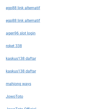
egp88 link alternatif
egp88 link alternatif
agen96 slot login
roket 338
kaskus138 daftar
kaskus138 daftar
mahjong ways
JowoToto