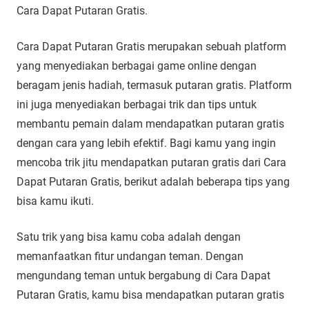
Cara Dapat Putaran Gratis.
Cara Dapat Putaran Gratis merupakan sebuah platform
yang menyediakan berbagai game online dengan
beragam jenis hadiah, termasuk putaran gratis. Platform
ini juga menyediakan berbagai trik dan tips untuk
membantu pemain dalam mendapatkan putaran gratis
dengan cara yang lebih efektif. Bagi kamu yang ingin
mencoba trik jitu mendapatkan putaran gratis dari Cara
Dapat Putaran Gratis, berikut adalah beberapa tips yang
bisa kamu ikuti.
Satu trik yang bisa kamu coba adalah dengan
memanfaatkan fitur undangan teman. Dengan
mengundang teman untuk bergabung di Cara Dapat
Putaran Gratis, kamu bisa mendapatkan putaran gratis