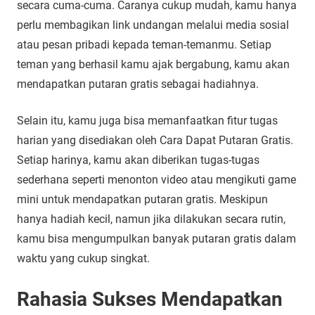
secara cuma-cuma. Caranya cukup mudah, kamu hanya
perlu membagikan link undangan melalui media sosial
atau pesan pribadi kepada teman-temanmu. Setiap
teman yang berhasil kamu ajak bergabung, kamu akan
mendapatkan putaran gratis sebagai hadiahnya.
Selain itu, kamu juga bisa memanfaatkan fitur tugas
harian yang disediakan oleh Cara Dapat Putaran Gratis.
Setiap harinya, kamu akan diberikan tugas-tugas
sederhana seperti menonton video atau mengikuti game
mini untuk mendapatkan putaran gratis. Meskipun
hanya hadiah kecil, namun jika dilakukan secara rutin,
kamu bisa mengumpulkan banyak putaran gratis dalam
waktu yang cukup singkat.
Rahasia Sukses Mendapatkan