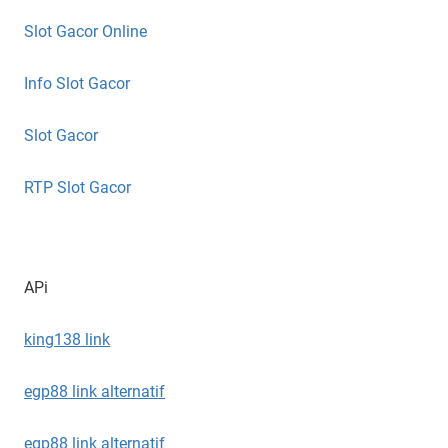
Slot Gacor Online
Info Slot Gacor
Slot Gacor
RTP Slot Gacor
APi
king138 link
egp88 link alternatif
egp88 link alternatif