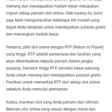
menang dan mendapatkan hadiah besar merupakan
impian setiap pemain slot online. Oleh karena itu, kami
juga telah mengumpulkan beberapa trik mudah yang
dapat Anda terapkan untuk mendapatkan putaran gratis
dan menangkan hadiah besar.
Pertama, pilih slot online dengan RTP (Return to Player)
yang tinggi. RTP adalah persentase dari taruhan yang
akan dikembalikan kepada pemain dalam jangka
panjang. Semakin tinggi RTP, semakin besar peluang
Anda untuk menang dan mendapatkan putaran gratis.
Pastikan untuk memeriksa RTP dari setiap slot online
sebelum Anda memulai permainan.
Kedua, mainkan slot yang Anda pahami dan nikmati.
Bermain slot online yang sesuai dengan minat dan