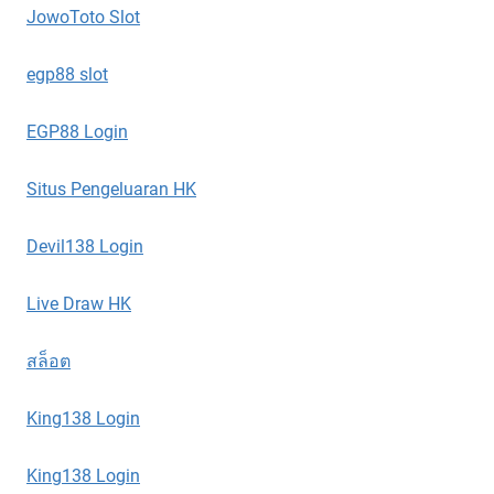
JowoToto Slot
egp88 slot
EGP88 Login
Situs Pengeluaran HK
Devil138 Login
Live Draw HK
สล็อต
King138 Login
King138 Login