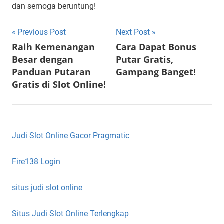
dan semoga beruntung!
Navigasi
Previous Post
Next Post
Raih Kemenangan
Cara Dapat Bonus
pos
Besar dengan
Putar Gratis,
Panduan Putaran
Gampang Banget!
Gratis di Slot Online!
Judi Slot Online Gacor Pragmatic
Fire138 Login
situs judi slot online
Situs Judi Slot Online Terlengkap