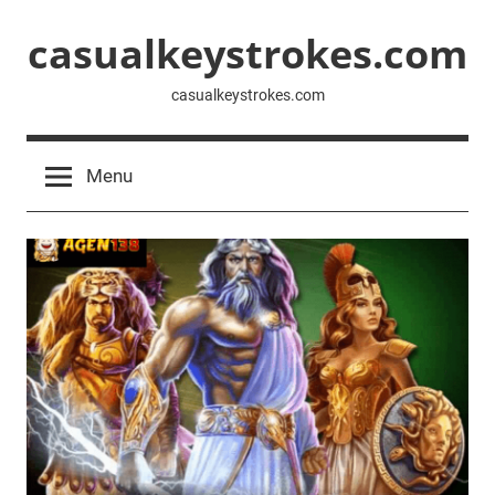
Skip
casualkeystrokes.com
to
content
casualkeystrokes.com
Menu