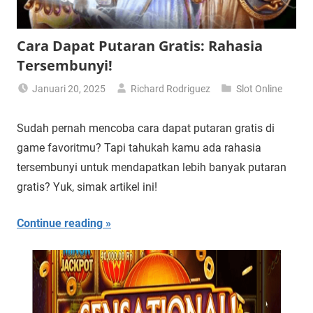
Cara Dapat Putaran Gratis: Rahasia
Tersembunyi!
Januari 20, 2025
Richard Rodriguez
Slot Online
Sudah pernah mencoba cara dapat putaran gratis di
game favoritmu? Tapi tahukah kamu ada rahasia
tersembunyi untuk mendapatkan lebih banyak putaran
gratis? Yuk, simak artikel ini!
Continue reading