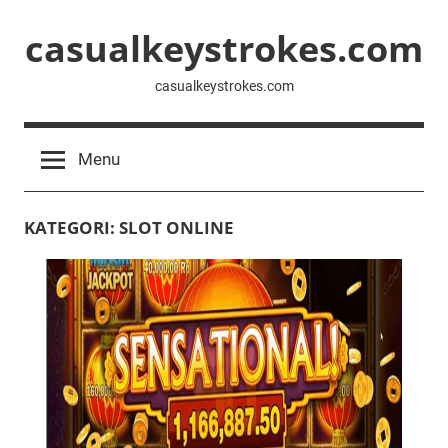
Skip
casualkeystrokes.com
to
content
casualkeystrokes.com
Menu
KATEGORI:
SLOT ONLINE