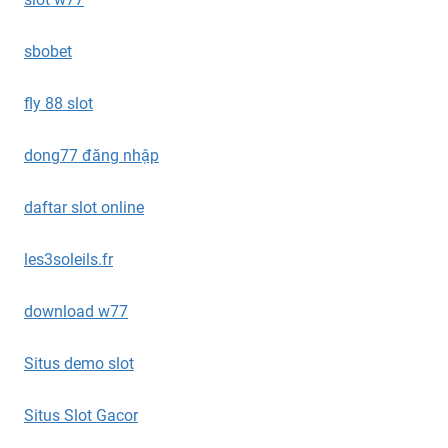
sbobet
fly 88 slot
dong77 đăng nhập
daftar slot online
les3soleils.fr
download w77
Situs demo slot
Situs Slot Gacor