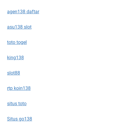
agen138 daftar
asu138 slot
toto togel
king138
slot88
rtp koin138
situs toto
Situs go138