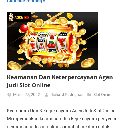
Continue reading
Keamanan Dan Keterpercayaan Agen
Judi Slot Online
Maret 27, 2022
Richard Rodriguez
Slot Online
Keamanan Dan Keterpercayaan Agen Judi Slot Online –
Memperhatikan keamanan dan kepercayaan penyedia
permainan judi slot online sangatlah penting untuk