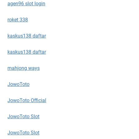
agen96 slot login
roket 338
kaskus138 daftar
kaskus138 daftar
mahjong ways
JowoToto
JowoToto Official
JowoToto Slot
JowoToto Slot