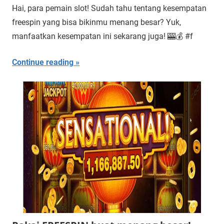
Hai, para pemain slot! Sudah tahu tentang kesempatan
freespin yang bisa bikinmu menang besar? Yuk,
manfaatkan kesempatan ini sekarang juga! 🎰💰 #f
Continue reading