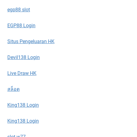
egp88 slot
EGP88 Login
Situs Pengeluaran HK
Devil138 Login
Live Draw HK
สล็อต
King138 Login
King138 Login
slot w77