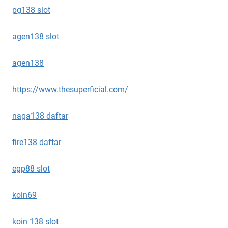
pg138 slot
agen138 slot
agen138
https://www.thesuperficial.com/
naga138 daftar
fire138 daftar
egp88 slot
koin69
koin 138 slot