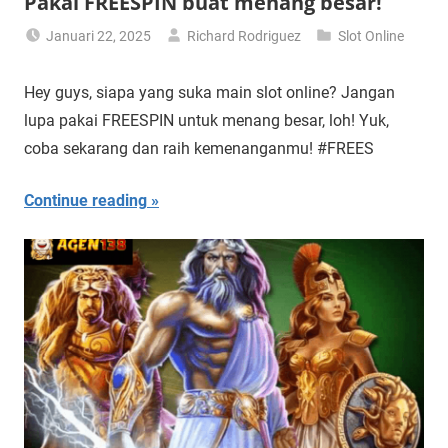
Pakai FREESPIN buat menang besar!
Januari 22, 2025
Richard Rodriguez
Slot Online
Hey guys, siapa yang suka main slot online? Jangan
lupa pakai FREESPIN untuk menang besar, loh! Yuk,
coba sekarang dan raih kemenanganmu! #FREES
Continue reading