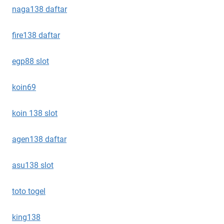
naga138 daftar
fire138 daftar
egp88 slot
koin69
koin 138 slot
agen138 daftar
asu138 slot
toto togel
king138