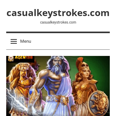
Skip
casualkeystrokes.com
to
content
casualkeystrokes.com
Menu