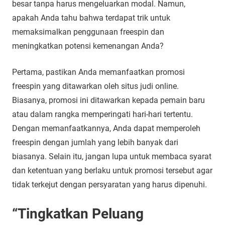
besar tanpa harus mengeluarkan modal. Namun,
apakah Anda tahu bahwa terdapat trik untuk
memaksimalkan penggunaan freespin dan
meningkatkan potensi kemenangan Anda?
Pertama, pastikan Anda memanfaatkan promosi
freespin yang ditawarkan oleh situs judi online.
Biasanya, promosi ini ditawarkan kepada pemain baru
atau dalam rangka memperingati hari-hari tertentu.
Dengan memanfaatkannya, Anda dapat memperoleh
freespin dengan jumlah yang lebih banyak dari
biasanya. Selain itu, jangan lupa untuk membaca syarat
dan ketentuan yang berlaku untuk promosi tersebut agar
tidak terkejut dengan persyaratan yang harus dipenuhi.
“Tingkatkan Peluang