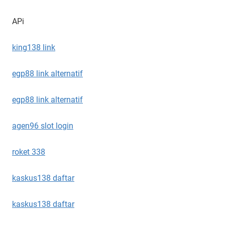
APi
king138 link
egp88 link alternatif
egp88 link alternatif
agen96 slot login
roket 338
kaskus138 daftar
kaskus138 daftar