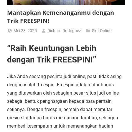
Mantapkan Kemenanganmu dengan
Trik FREESPIN!
Mei 23, 2025
Richard Rodriguez
Slot Online
“Raih Keuntungan Lebih
dengan Trik FREESPIN!”
Jika Anda seorang pecinta judi online, pasti tidak asing
dengan istilah freespin. Freespin adalah fitur bonus
yang ditawarkan oleh sebagian besar situs judi online
sebagai bentuk penghargaan kepada para pemain
setianya. Dengan freespin, pemain dapat memutar
mesin slot tanpa harus memasang taruhan, sehingga
memberi kesempatan untuk memenangkan hadiah