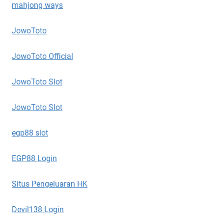
mahjong ways
JowoToto
JowoToto Official
JowoToto Slot
JowoToto Slot
egp88 slot
EGP88 Login
Situs Pengeluaran HK
Devil138 Login