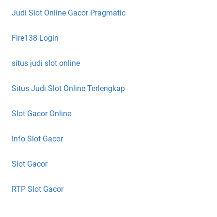
Judi Slot Online Gacor Pragmatic
Fire138 Login
situs judi slot online
Situs Judi Slot Online Terlengkap
Slot Gacor Online
Info Slot Gacor
Slot Gacor
RTP Slot Gacor