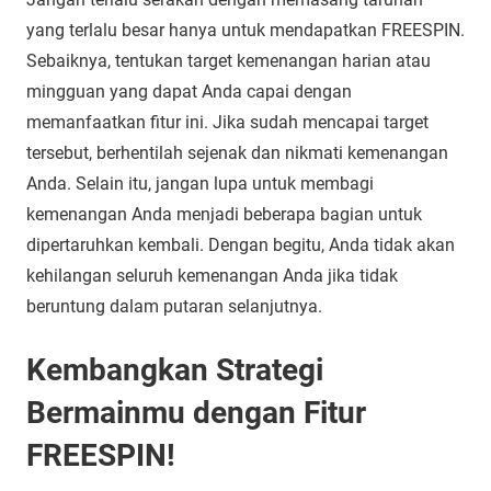
yang terlalu besar hanya untuk mendapatkan FREESPIN.
Sebaiknya, tentukan target kemenangan harian atau
mingguan yang dapat Anda capai dengan
memanfaatkan fitur ini. Jika sudah mencapai target
tersebut, berhentilah sejenak dan nikmati kemenangan
Anda. Selain itu, jangan lupa untuk membagi
kemenangan Anda menjadi beberapa bagian untuk
dipertaruhkan kembali. Dengan begitu, Anda tidak akan
kehilangan seluruh kemenangan Anda jika tidak
beruntung dalam putaran selanjutnya.
Kembangkan Strategi
Bermainmu dengan Fitur
FREESPIN!