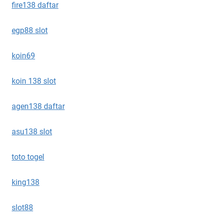
fire138 daftar
egp88 slot
koin69
koin 138 slot
agen138 daftar
asu138 slot
toto togel
king138
slot88