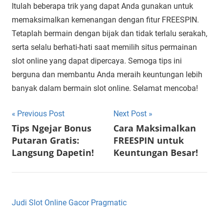
Itulah beberapa trik yang dapat Anda gunakan untuk
memaksimalkan kemenangan dengan fitur FREESPIN.
Tetaplah bermain dengan bijak dan tidak terlalu serakah,
serta selalu berhati-hati saat memilih situs permainan
slot online yang dapat dipercaya. Semoga tips ini
berguna dan membantu Anda meraih keuntungan lebih
banyak dalam bermain slot online. Selamat mencoba!
Navigasi
Previous Post
Next Post
Tips Ngejar Bonus
Cara Maksimalkan
pos
Putaran Gratis:
FREESPIN untuk
Langsung Dapetin!
Keuntungan Besar!
Judi Slot Online Gacor Pragmatic