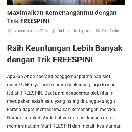
Maximalkan Kemenanganmu dengan
Trik FREESPIN!
November 5, 2025
Richard Rodriguez
Slot Online
Raih Keuntungan Lebih Banyak
dengan Trik FREESPIN!
Apakah Anda seorang penggemar permainan slot
online? Jika iya, pasti sudah tidak asing lagi dengan
istilah FREESPIN. Bagi para penggemar slot, fitur ini
merupakan salah satu yang paling ditunggu-tunggu
karena dapat memaksimalkan kemenangan mereka.
Namun, tahukah Anda bahwa ada trik khusus untuk
memanfaatkan fitur FREESPIN dan meraih keuntungan