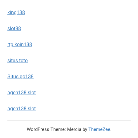
king138
slot88
rtp koin138
situs toto
Situs go138
agen138 slot
agen138 slot
WordPress Theme: Mercia by
ThemeZee
.