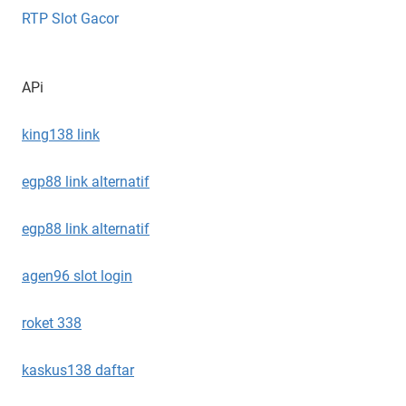
RTP Slot Gacor
APi
king138 link
egp88 link alternatif
egp88 link alternatif
agen96 slot login
roket 338
kaskus138 daftar