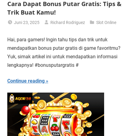
Cara Dapat Bonus Putar Gratis: Tips &
Trik Buat Kamu!
Juni 23, 2025
Richard Rodriguez
Slot Online
Hai, para gamers! Ingin tahu tips dan trik untuk
mendapatkan bonus putar gratis di game favoritmu?
Yuk, simak artikel ini untuk mendapatkan informasi
lengkapnya! #bonusputargratis #
Continue reading