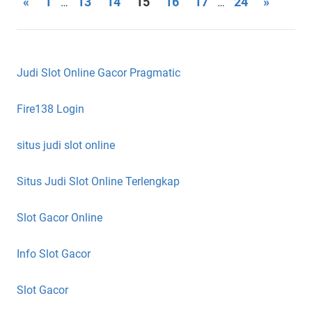
Paginasi
Previous
Next
«
1
13
14
15
16
17
24
»
…
…
Posts
Posts
pos
Judi Slot Online Gacor Pragmatic
Fire138 Login
situs judi slot online
Situs Judi Slot Online Terlengkap
Slot Gacor Online
Info Slot Gacor
Slot Gacor