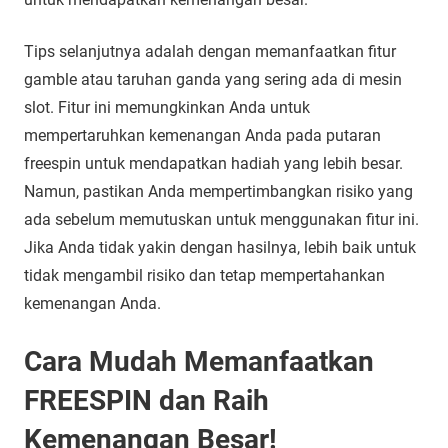
Tips selanjutnya adalah dengan memanfaatkan fitur
gamble atau taruhan ganda yang sering ada di mesin
slot. Fitur ini memungkinkan Anda untuk
mempertaruhkan kemenangan Anda pada putaran
freespin untuk mendapatkan hadiah yang lebih besar.
Namun, pastikan Anda mempertimbangkan risiko yang
ada sebelum memutuskan untuk menggunakan fitur ini.
Jika Anda tidak yakin dengan hasilnya, lebih baik untuk
tidak mengambil risiko dan tetap mempertahankan
kemenangan Anda.
Cara Mudah Memanfaatkan
FREESPIN dan Raih
Kemenangan Besar!