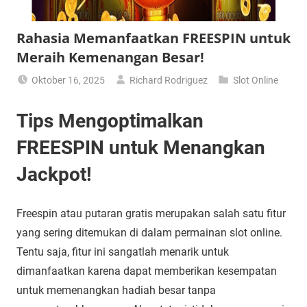
Rahasia Memanfaatkan FREESPIN untuk
Meraih Kemenangan Besar!
Oktober 16, 2025
Richard Rodriguez
Slot Online
Tips Mengoptimalkan
FREESPIN untuk Menangkan
Jackpot!
Freespin atau putaran gratis merupakan salah satu fitur
yang sering ditemukan di dalam permainan slot online.
Tentu saja, fitur ini sangatlah menarik untuk
dimanfaatkan karena dapat memberikan kesempatan
untuk memenangkan hadiah besar tanpa