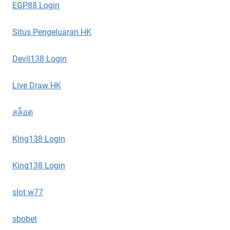
EGP88 Login
Situs Pengeluaran HK
Devil138 Login
Live Draw HK
สล็อต
King138 Login
King138 Login
slot w77
sbobet