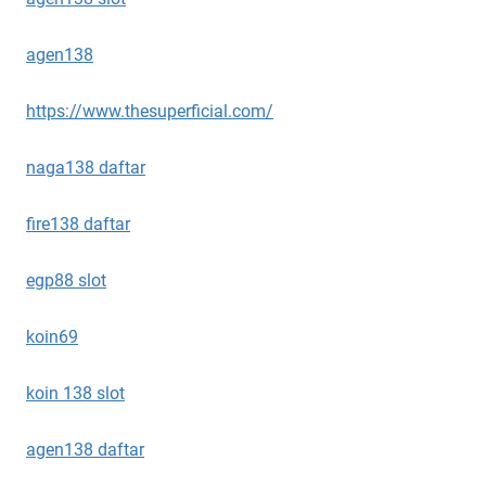
agen138
https://www.thesuperficial.com/
naga138 daftar
fire138 daftar
egp88 slot
koin69
koin 138 slot
agen138 daftar