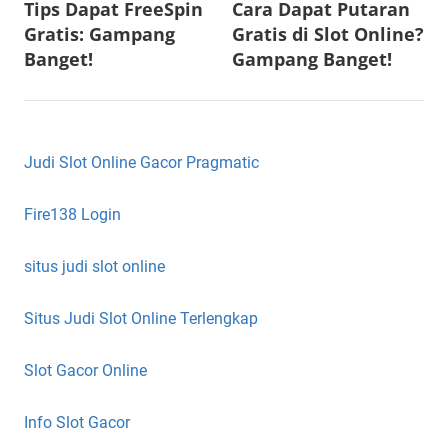
Tips Dapat FreeSpin
Cara Dapat Putaran
pos
Gratis: Gampang
Gratis di Slot Online?
Banget!
Gampang Banget!
Judi Slot Online Gacor Pragmatic
Fire138 Login
situs judi slot online
Situs Judi Slot Online Terlengkap
Slot Gacor Online
Info Slot Gacor