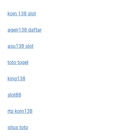
koin 138 slot
agen138 daftar
asu138 slot
toto togel
king138
slot88
rtp koin138
situs toto