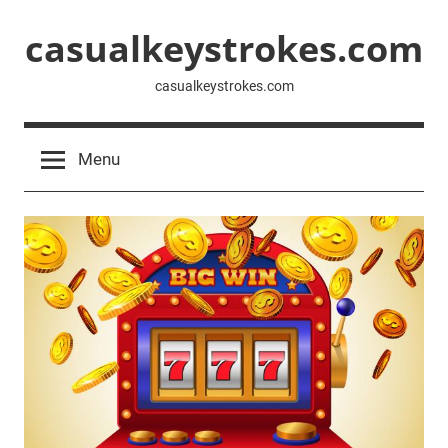
Skip
casualkeystrokes.com
to
content
casualkeystrokes.com
Menu