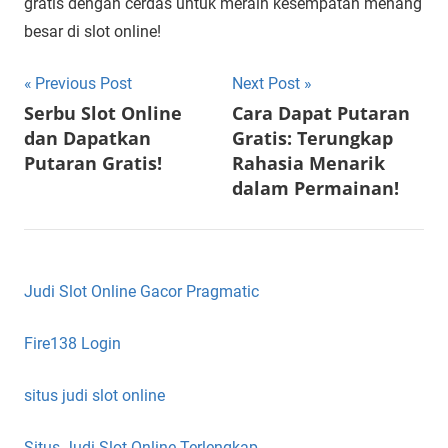
gratis dengan cerdas untuk meraih kesempatan menang
besar di slot online!
Navigasi
Previous Post
Next Post
Serbu Slot Online
Cara Dapat Putaran
pos
dan Dapatkan
Gratis: Terungkap
Putaran Gratis!
Rahasia Menarik
dalam Permainan!
Judi Slot Online Gacor Pragmatic
Fire138 Login
situs judi slot online
Situs Judi Slot Online Terlengkap