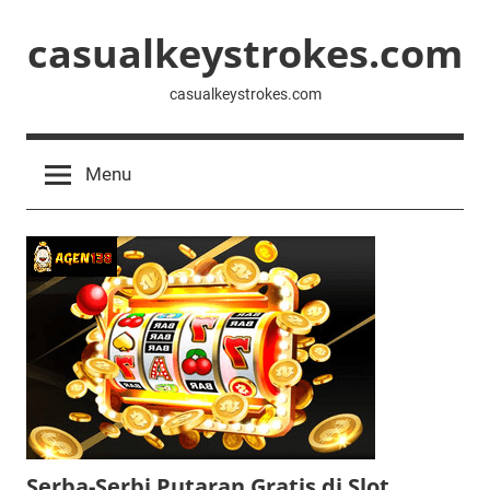
Skip
casualkeystrokes.com
to
content
casualkeystrokes.com
Menu
Serba-Serbi Putaran Gratis di Slot