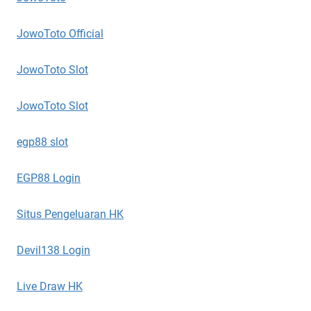
JowoToto Official
JowoToto Slot
JowoToto Slot
egp88 slot
EGP88 Login
Situs Pengeluaran HK
Devil138 Login
Live Draw HK