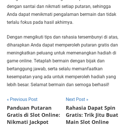
dengan santai dan nikmati setiap putaran, sehingga
Anda dapat menikmati pengalaman bermain dan tidak
terlalu fokus pada hasil akhirnya.
Dengan mengikuti tips dan rahasia tersembunyi di atas,
diharapkan Anda dapat memperoleh putaran gratis dan
meningkatkan peluang untuk memenangkan hadiah di
game online. Tetaplah bermain dengan bijak dan
bertanggung jawab, serta selalu memanfaatkan
kesempatan yang ada untuk memperoleh hadiah yang
lebih besar. Selamat bermain dan semoga berhasil!
Navigasi
Previous Post
Next Post
Panduan Putaran
Rahasia Dapat Spin
pos
Gratis di Slot Online:
Gratis: Trik Jitu Buat
Nikmati Jackpot
Main Slot Online