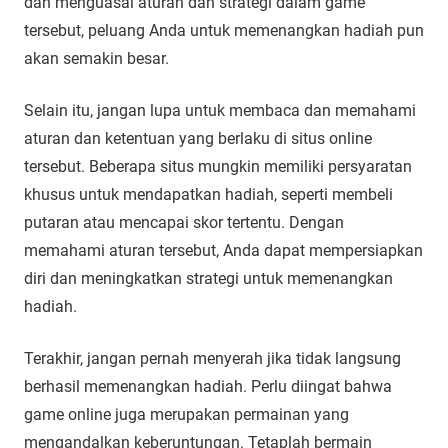
dan menguasai aturan dan strategi dalam game
tersebut, peluang Anda untuk memenangkan hadiah pun
akan semakin besar.
Selain itu, jangan lupa untuk membaca dan memahami
aturan dan ketentuan yang berlaku di situs online
tersebut. Beberapa situs mungkin memiliki persyaratan
khusus untuk mendapatkan hadiah, seperti membeli
putaran atau mencapai skor tertentu. Dengan
memahami aturan tersebut, Anda dapat mempersiapkan
diri dan meningkatkan strategi untuk memenangkan
hadiah.
Terakhir, jangan pernah menyerah jika tidak langsung
berhasil memenangkan hadiah. Perlu diingat bahwa
game online juga merupakan permainan yang
mengandalkan keberuntungan. Tetaplah bermain