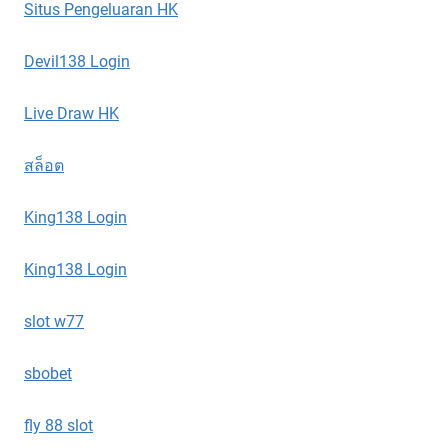
Situs Pengeluaran HK
Devil138 Login
Live Draw HK
สล็อต
King138 Login
King138 Login
slot w77
sbobet
fly 88 slot