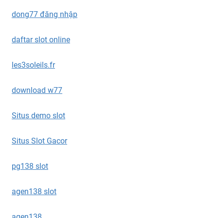
dong77 đăng nhập
daftar slot online
les3soleils.fr
download w77
Situs demo slot
Situs Slot Gacor
pg138 slot
agen138 slot
agen138