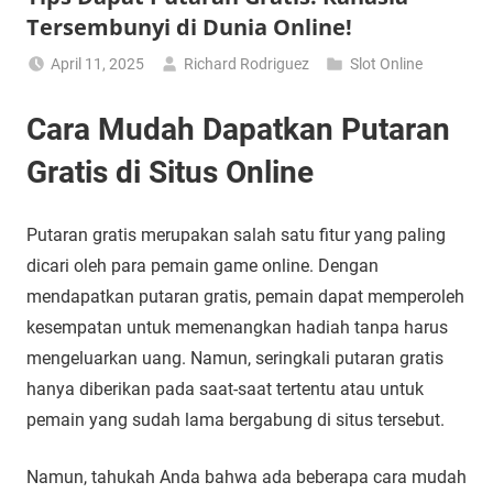
Tersembunyi di Dunia Online!
April 11, 2025
Richard Rodriguez
Slot Online
Cara Mudah Dapatkan Putaran
Gratis di Situs Online
Putaran gratis merupakan salah satu fitur yang paling
dicari oleh para pemain game online. Dengan
mendapatkan putaran gratis, pemain dapat memperoleh
kesempatan untuk memenangkan hadiah tanpa harus
mengeluarkan uang. Namun, seringkali putaran gratis
hanya diberikan pada saat-saat tertentu atau untuk
pemain yang sudah lama bergabung di situs tersebut.
Namun, tahukah Anda bahwa ada beberapa cara mudah