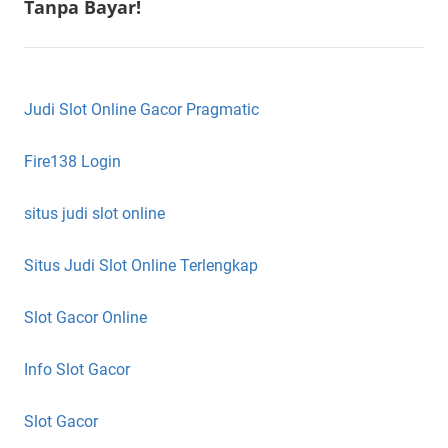
Tanpa Bayar!
Judi Slot Online Gacor Pragmatic
Fire138 Login
situs judi slot online
Situs Judi Slot Online Terlengkap
Slot Gacor Online
Info Slot Gacor
Slot Gacor