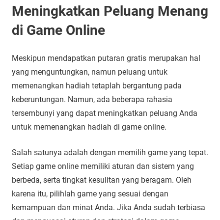
Meningkatkan Peluang Menang
di Game Online
Meskipun mendapatkan putaran gratis merupakan hal
yang menguntungkan, namun peluang untuk
memenangkan hadiah tetaplah bergantung pada
keberuntungan. Namun, ada beberapa rahasia
tersembunyi yang dapat meningkatkan peluang Anda
untuk memenangkan hadiah di game online.
Salah satunya adalah dengan memilih game yang tepat.
Setiap game online memiliki aturan dan sistem yang
berbeda, serta tingkat kesulitan yang beragam. Oleh
karena itu, pilihlah game yang sesuai dengan
kemampuan dan minat Anda. Jika Anda sudah terbiasa