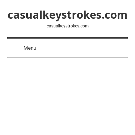
Skip
casualkeystrokes.com
to
content
casualkeystrokes.com
Menu