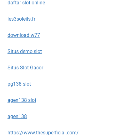
daftar slot online
les3soleils.fr
download w77
Situs demo slot
Situs Slot Gacor
pg138 slot
agen138 slot
agen138
https://www.thesuperficial.com/