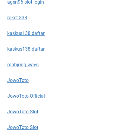
agen96 slot login
roket 338
kaskus138 daftar
kaskus138 daftar
mahjong ways
JowoToto
JowoToto Official
JowoToto Slot
JowoToto Slot