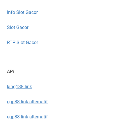
Info Slot Gacor
Slot Gacor
RTP Slot Gacor
APi
king138 link
egp88 link alternatif
egp88 link alternatif