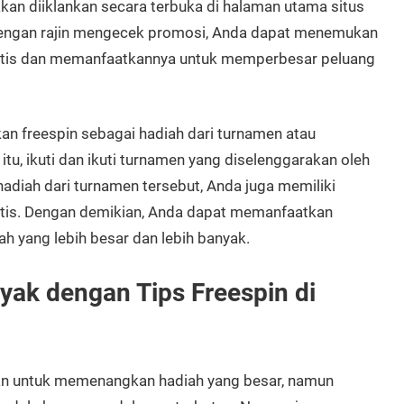
kan diiklankan secara terbuka di halaman utama situs
Dengan rajin mengecek promosi, Anda dapat menemukan
atis dan memanfaatkannya untuk memperbesar peluang
kan freespin sebagai hadiah dari turnamen atau
tu, ikuti dan ikuti turnamen yang diselenggarakan oleh
hadiah dari turnamen tersebut, Anda juga memiliki
tis. Dengan demikian, Anda dapat memanfaatkan
 yang lebih besar dan lebih banyak.
yak dengan Tips Freespin di
n untuk memenangkan hadiah yang besar, namun