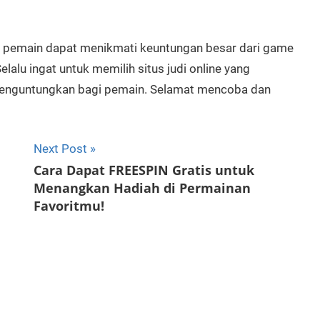
, pemain dapat menikmati keuntungan besar dari game
alu ingat untuk memilih situs judi online yang
enguntungkan bagi pemain. Selamat mencoba dan
Next Post
Cara Dapat FREESPIN Gratis untuk
Menangkan Hadiah di Permainan
Favoritmu!