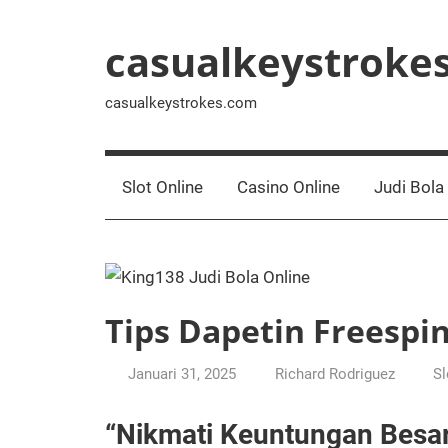
Skip
to
casualkeystroke
content
casualkeystrokes.com
Slot Online
Casino Online
Judi Bola
Tips Dapetin Freespin
Januari 31, 2025
Richard Rodriguez
Sl
“Nikmati Keuntungan Besar