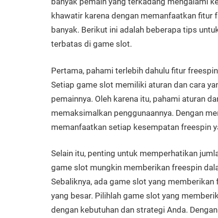
banyak pemain yang terkadang mengalami ke
khawatir karena dengan memanfaatkan fitur 
banyak. Berikut ini adalah beberapa tips u
terbatas di game slot.
Pertama, pahami terlebih dahulu fitur freesp
Setiap game slot memiliki aturan dan cara 
pemainnya. Oleh karena itu, pahami aturan d
memaksimalkan penggunaannya. Dengan mema
memanfaatkan setiap kesempatan freespin yan
Selain itu, penting untuk memperhatikan juml
game slot mungkin memberikan freespin dalam
Sebaliknya, ada game slot yang memberikan f
yang besar. Pilihlah game slot yang memberi
dengan kebutuhan dan strategi Anda. Dengan