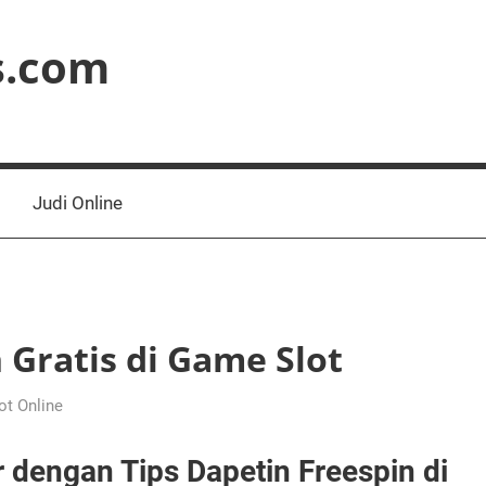
s.com
Judi Online
 Gratis di Game Slot
ot Online
 dengan Tips Dapetin Freespin di