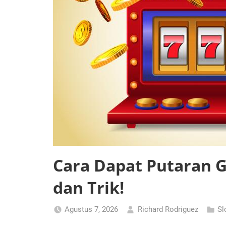
Cara Dapat Putaran Gr
dan Trik!
Agustus 7, 2026
Richard Rodriguez
Sl