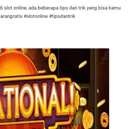
 slot online, ada beberapa tips dan trik yang bisa kamu
tarangratis #slotonline #tipsdantrik