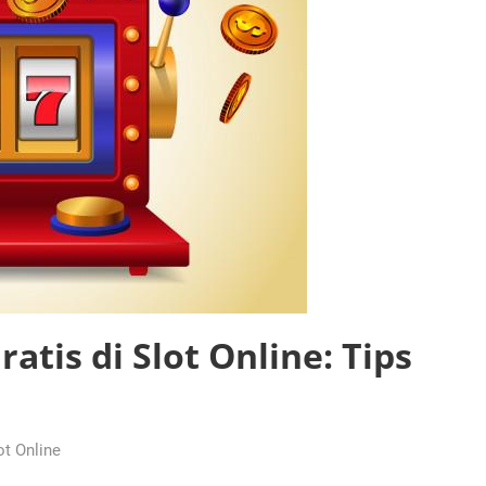
atis di Slot Online: Tips
ot Online