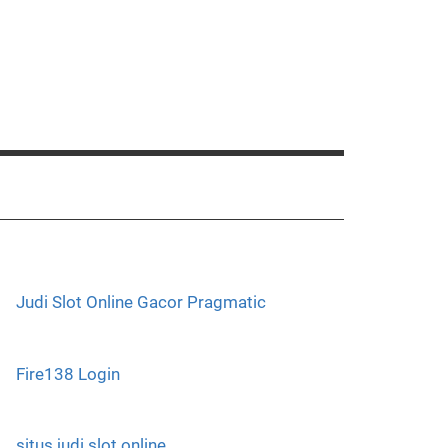
Judi Slot Online Gacor Pragmatic
Fire138 Login
situs judi slot online