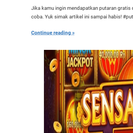
Jika kamu ingin mendapatkan putaran gratis di
coba. Yuk simak artikel ini sampai habis! #pu
Continue reading