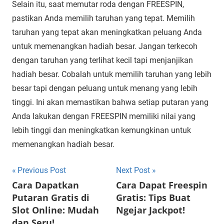
Selain itu, saat memutar roda dengan FREESPIN,
pastikan Anda memilih taruhan yang tepat. Memilih
taruhan yang tepat akan meningkatkan peluang Anda
untuk memenangkan hadiah besar. Jangan terkecoh
dengan taruhan yang terlihat kecil tapi menjanjikan
hadiah besar. Cobalah untuk memilih taruhan yang lebih
besar tapi dengan peluang untuk menang yang lebih
tinggi. Ini akan memastikan bahwa setiap putaran yang
Anda lakukan dengan FREESPIN memiliki nilai yang
lebih tinggi dan meningkatkan kemungkinan untuk
memenangkan hadiah besar.
Navigasi
Previous Post
Next Post
Cara Dapatkan
Cara Dapat Freespin
pos
Putaran Gratis di
Gratis: Tips Buat
Slot Online: Mudah
Ngejar Jackpot!
dan Seru!