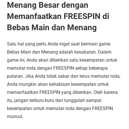
Menang Besar dengan
Memanfaatkan FREESPIN di
Bebas Main dan Menang
Satu hal yang perlu Anda ingat saat bermain game
Bebas Main dan Menang adalah kesabaran. Dalam
game ini, Anda akan diberikan satu kesempatan untuk
memutar roda dengan FREESPIN setiap beberapa
putaran. Jika Anda tidak sabar dan terus memutar roda,
Anda mungkin akan kehabisan kesempatan untuk
memanfaatkan FREESPIN yang diberikan. Oleh karena
itu, jangan terburu-buru dan tunggulah sampai
kesempatan untuk memutar roda dengan FREESPIN
muncul.