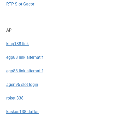
RTP Slot Gacor
APi
king138 link
egp88 link alternatif
egp88 link alternatif
agen96 slot login
roket 338
kaskus138 daftar