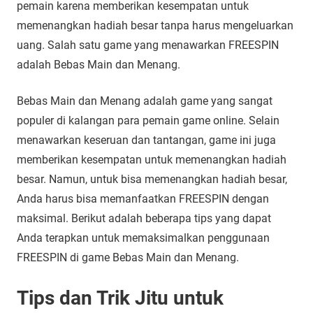
pemain karena memberikan kesempatan untuk
memenangkan hadiah besar tanpa harus mengeluarkan
uang. Salah satu game yang menawarkan FREESPIN
adalah Bebas Main dan Menang.
Bebas Main dan Menang adalah game yang sangat
populer di kalangan para pemain game online. Selain
menawarkan keseruan dan tantangan, game ini juga
memberikan kesempatan untuk memenangkan hadiah
besar. Namun, untuk bisa memenangkan hadiah besar,
Anda harus bisa memanfaatkan FREESPIN dengan
maksimal. Berikut adalah beberapa tips yang dapat
Anda terapkan untuk memaksimalkan penggunaan
FREESPIN di game Bebas Main dan Menang.
Tips dan Trik Jitu untuk