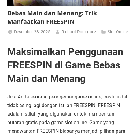
Bebas Main dan Menang: Trik
Manfaatkan FREESPIN
Desember 28, 2025
Richard Rodriguez
Slot Online
Maksimalkan Penggunaan
FREESPIN di Game Bebas
Main dan Menang
Jika Anda seorang penggemar game online, pasti sudah
tidak asing lagi dengan istilah FREESPIN. FREESPIN
adalah istilah yang digunakan untuk memberikan
putaran gratis pada game slot online. Game yang
menawarkan FREESPIN biasanya menjadi pilihan para