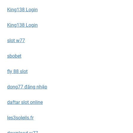
King138 Login
King138 Login
slot w77
sbobet
fly 88 slot
dong77 đăng nhập
daftar slot online
les3soleils.fr