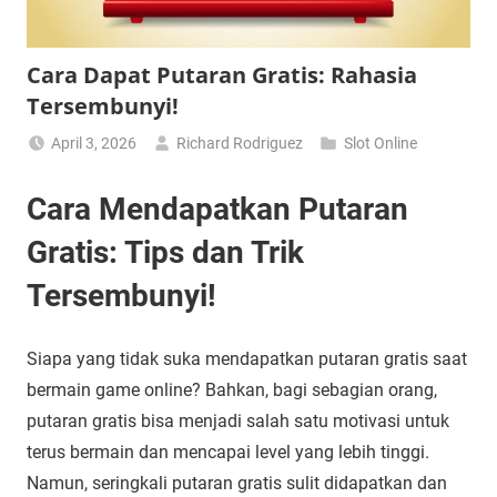
Cara Dapat Putaran Gratis: Rahasia
Tersembunyi!
April 3, 2026
Richard Rodriguez
Slot Online
Cara Mendapatkan Putaran
Gratis: Tips dan Trik
Tersembunyi!
Siapa yang tidak suka mendapatkan putaran gratis saat
bermain game online? Bahkan, bagi sebagian orang,
putaran gratis bisa menjadi salah satu motivasi untuk
terus bermain dan mencapai level yang lebih tinggi.
Namun, seringkali putaran gratis sulit didapatkan dan