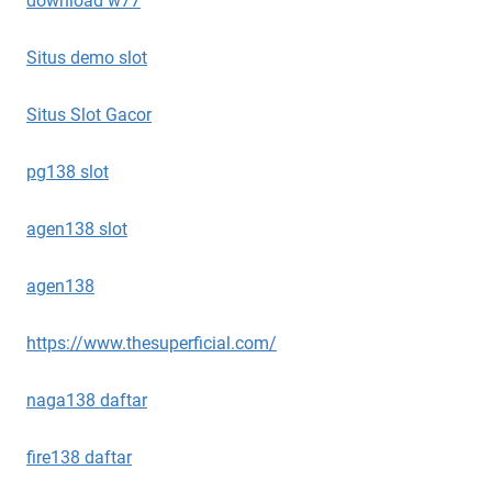
download w77
Situs demo slot
Situs Slot Gacor
pg138 slot
agen138 slot
agen138
https://www.thesuperficial.com/
naga138 daftar
fire138 daftar