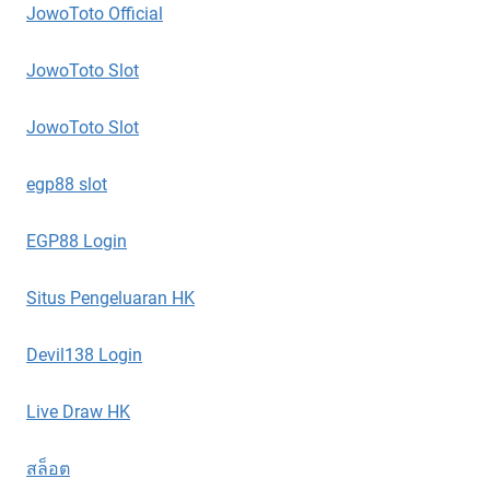
JowoToto Official
JowoToto Slot
JowoToto Slot
egp88 slot
EGP88 Login
Situs Pengeluaran HK
Devil138 Login
Live Draw HK
สล็อต