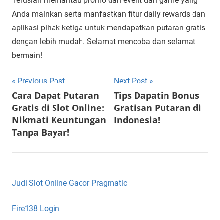
Teruslah memantau promo dan event dari game yang
Anda mainkan serta manfaatkan fitur daily rewards dan
aplikasi pihak ketiga untuk mendapatkan putaran gratis
dengan lebih mudah. Selamat mencoba dan selamat
bermain!
Navigasi
Previous Post
Next Post
Cara Dapat Putaran
Tips Dapatin Bonus
pos
Gratis di Slot Online:
Gratisan Putaran di
Nikmati Keuntungan
Indonesia!
Tanpa Bayar!
Judi Slot Online Gacor Pragmatic
Fire138 Login