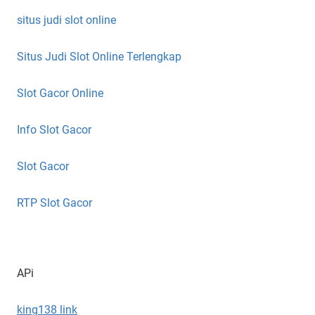
situs judi slot online
Situs Judi Slot Online Terlengkap
Slot Gacor Online
Info Slot Gacor
Slot Gacor
RTP Slot Gacor
APi
king138 link