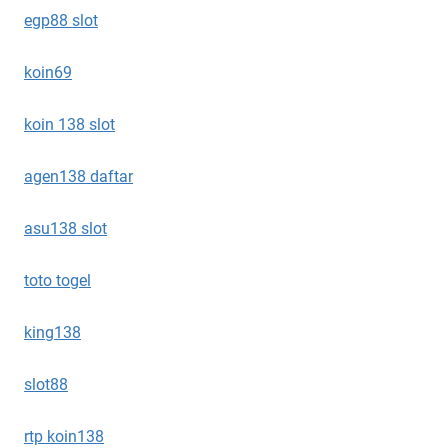
egp88 slot
koin69
koin 138 slot
agen138 daftar
asu138 slot
toto togel
king138
slot88
rtp koin138