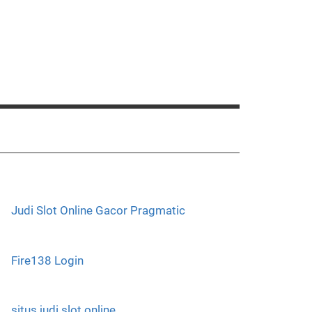
Judi Slot Online Gacor Pragmatic
Fire138 Login
situs judi slot online