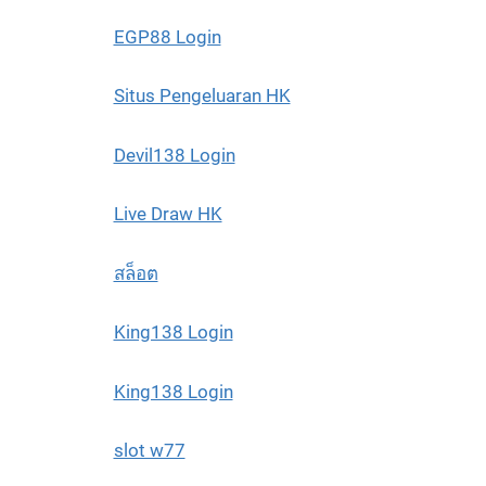
EGP88 Login
Situs Pengeluaran HK
Devil138 Login
Live Draw HK
สล็อต
King138 Login
King138 Login
slot w77