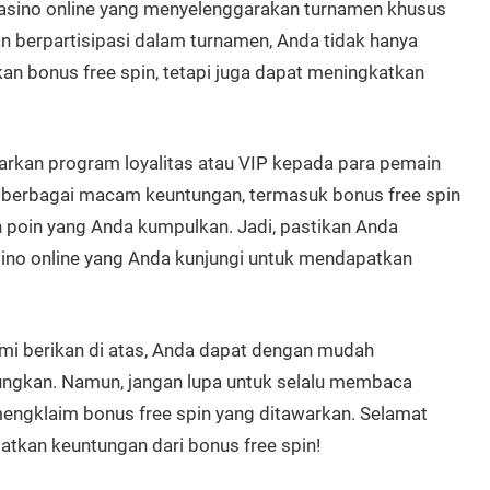
 kasino online yang menyelenggarakan turnamen khusus
n berpartisipasi dalam turnamen, Anda tidak hanya
bonus free spin, tetapi juga dapat meningkatkan
warkan program loyalitas atau VIP kepada para pemain
n berbagai macam keuntungan, termasuk bonus free spin
poin yang Anda kumpulkan. Jadi, pastikan Anda
asino online yang Anda kunjungi untuk mendapatkan
ami berikan di atas, Anda dapat dengan mudah
ngkan. Namun, jangan lupa untuk selalu membaca
engklaim bonus free spin yang ditawarkan. Selamat
an keuntungan dari bonus free spin!