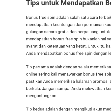
Tips untuk Mendapatkan B
Bonus free spin adalah salah satu cara terb
mendapatkan keuntungan dari permainan kasi
gulungan secara gratis dan berpeluang untu
mendapatkan bonus free spin bukanlah hal y
syarat dan ketentuan yang ketat. Untuk itu,
Anda mendapatkan bonus free spin dengan l
Tip pertama adalah dengan selalu memeriksa 
online sering kali menawarkan bonus free spi
pastikan Anda memeriksa halaman promosi ata
berkala. Jangan sampai Anda melewatkan ke
menguntungkan.
Tip kedua adalah dengan mengikuti akun media