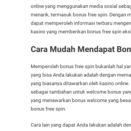
online yang menggunakan media sosial seb
menarik, termasuk bonus free spin. Dengan me
dapat memperoleh informasi terbaru mengenai 
kasino yang memberikan bonus free spin eksk
Cara Mudah Mendapat Bonu
Memperoleh bonus free spin bukanlah hal yang 
yang bisa Anda lakukan adalah dengan mema
yang biasanya ditawarkan oleh kasino online.
sebagai tambahan untuk welcome bonus yang 
yang menawarkan bonus welcome yang besar
bonus free spin.
Cara lain yang dapat Anda lakukan adalah de