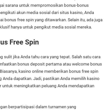
agai sarana untuk mempromosikan bonus-bonus
ngikuti akun media sosial dari situs kasino, Anda
bonus free spin yang ditawarkan. Selain itu, ada juga
lusif hanya untuk pengikut media sosial mereka.
s Free Spin
sulit jika Anda tahu cara yang tepat. Salah satu cara
nfaatkan bonus deposit pertama atau welcome bonus
 Biasanya, kasino online memberikan bonus free spin
Anda dapatkan. Jadi, pastikan Anda memilih kasino
 untuk meningkatkan peluang Anda mendapatkan
ngan berpartisipasi dalam turnamen yang