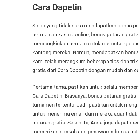
Cara Dapetin
Siapa yang tidak suka mendapatkan bonus put
permainan kasino online, bonus putaran gratis
memungkinkan pemain untuk memutar gulunga
kantong mereka. Namun, mendapatkan bonus pu
kami telah merangkum beberapa tips dan tr
gratis dari Cara Dapetin dengan mudah dan c
Pertama-tama, pastikan untuk selalu memper
Cara Dapetin. Biasanya, bonus putaran gratis
turnamen tertentu. Jadi, pastikan untuk meng
untuk menerima email dari mereka agar tid
putaran gratis. Selain itu, Anda juga dapat m
memeriksa apakah ada penawaran bonus putar