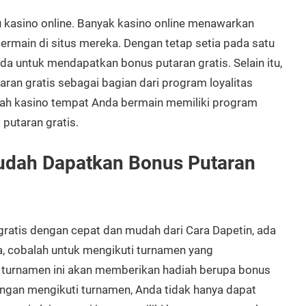
tu kasino online. Banyak kasino online menawarkan
ermain di situs mereka. Dengan tetap setia pada satu
a untuk mendapatkan bonus putaran gratis. Selain itu,
an gratis sebagai bagian dari program loyalitas
kah kasino tempat Anda bermain memiliki program
putaran gratis.
Mudah Dapatkan Bonus Putaran
ratis dengan cepat dan mudah dari Cara Dapetin, ada
, cobalah untuk mengikuti turnamen yang
, turnamen ini akan memberikan hadiah berupa bonus
ngan mengikuti turnamen, Anda tidak hanya dapat