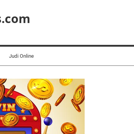
s.com
Judi Online