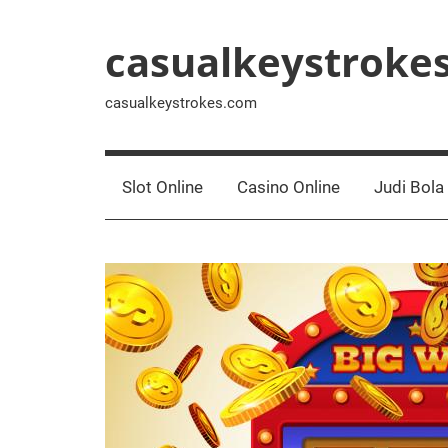
Skip
to
casualkeystroke
content
casualkeystrokes.com
Slot Online
Casino Online
Judi Bola