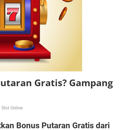
Putaran Gratis? Gampang
Slot Online
kan Bonus Putaran Gratis dari