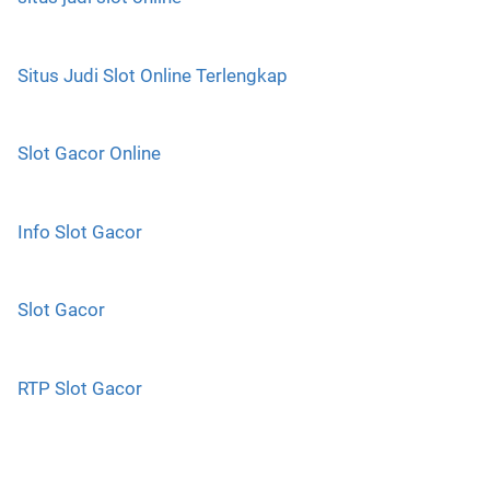
Situs Judi Slot Online Terlengkap
Slot Gacor Online
Info Slot Gacor
Slot Gacor
RTP Slot Gacor