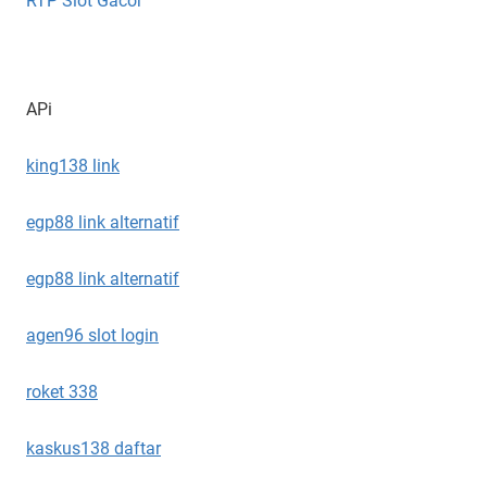
RTP Slot Gacor
APi
king138 link
egp88 link alternatif
egp88 link alternatif
agen96 slot login
roket 338
kaskus138 daftar