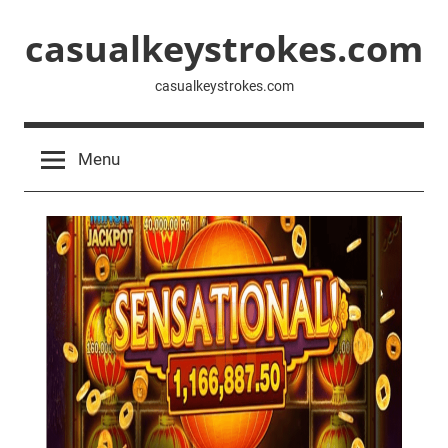
Skip
casualkeystrokes.com
to
content
casualkeystrokes.com
Menu