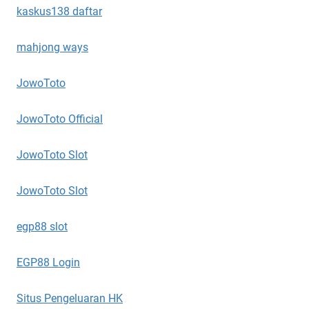
kaskus138 daftar
mahjong ways
JowoToto
JowoToto Official
JowoToto Slot
JowoToto Slot
egp88 slot
EGP88 Login
Situs Pengeluaran HK