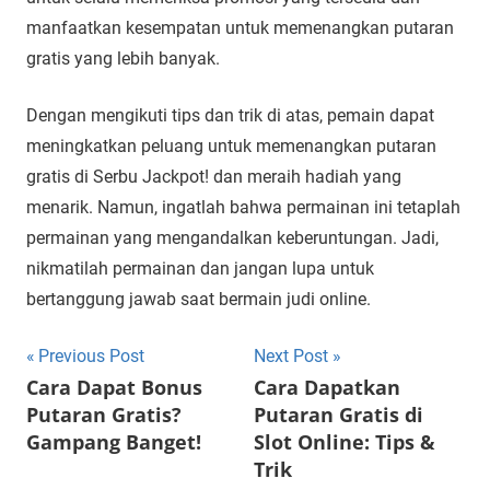
manfaatkan kesempatan untuk memenangkan putaran
gratis yang lebih banyak.
Dengan mengikuti tips dan trik di atas, pemain dapat
meningkatkan peluang untuk memenangkan putaran
gratis di Serbu Jackpot! dan meraih hadiah yang
menarik. Namun, ingatlah bahwa permainan ini tetaplah
permainan yang mengandalkan keberuntungan. Jadi,
nikmatilah permainan dan jangan lupa untuk
bertanggung jawab saat bermain judi online.
Navigasi
Previous Post
Next Post
Cara Dapat Bonus
Cara Dapatkan
pos
Putaran Gratis?
Putaran Gratis di
Gampang Banget!
Slot Online: Tips &
Trik