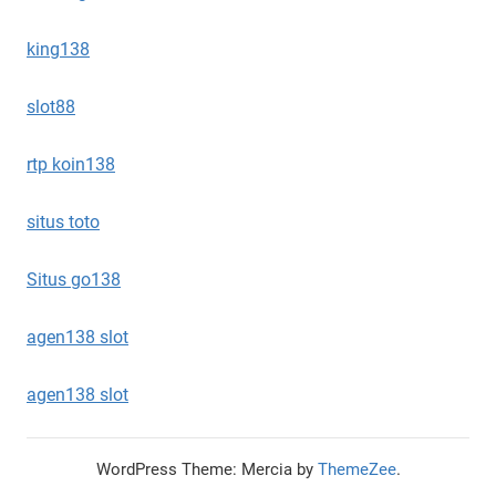
king138
slot88
rtp koin138
situs toto
Situs go138
agen138 slot
agen138 slot
WordPress Theme: Mercia by
ThemeZee
.