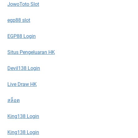
JowoToto Slot
egp88 slot
EGP88 Login
Situs Pengeluaran HK
Devil138 Login
Live Draw HK
สล็อต
King138 Login
King138 Login