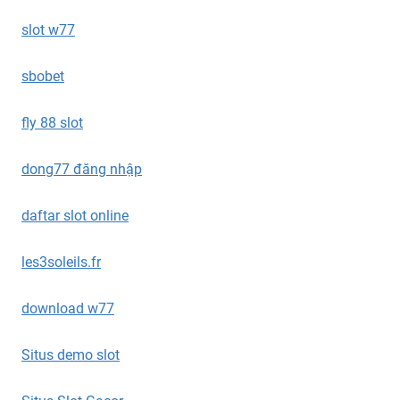
slot w77
sbobet
fly 88 slot
dong77 đăng nhập
daftar slot online
les3soleils.fr
download w77
Situs demo slot