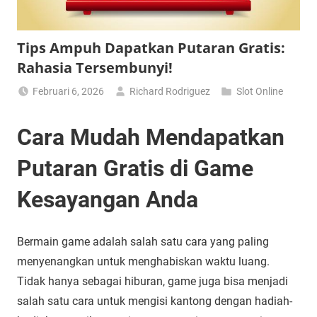
Tips Ampuh Dapatkan Putaran Gratis:
Rahasia Tersembunyi!
Februari 6, 2026
Richard Rodriguez
Slot Online
Cara Mudah Mendapatkan
Putaran Gratis di Game
Kesayangan Anda
Bermain game adalah salah satu cara yang paling
menyenangkan untuk menghabiskan waktu luang.
Tidak hanya sebagai hiburan, game juga bisa menjadi
salah satu cara untuk mengisi kantong dengan hadiah-