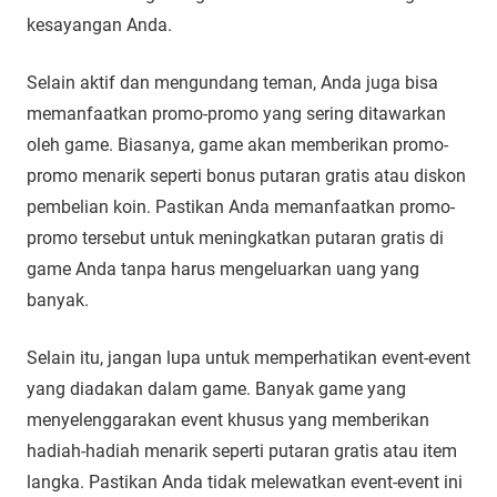
kesayangan Anda.
Selain aktif dan mengundang teman, Anda juga bisa
memanfaatkan promo-promo yang sering ditawarkan
oleh game. Biasanya, game akan memberikan promo-
promo menarik seperti bonus putaran gratis atau diskon
pembelian koin. Pastikan Anda memanfaatkan promo-
promo tersebut untuk meningkatkan putaran gratis di
game Anda tanpa harus mengeluarkan uang yang
banyak.
Selain itu, jangan lupa untuk memperhatikan event-event
yang diadakan dalam game. Banyak game yang
menyelenggarakan event khusus yang memberikan
hadiah-hadiah menarik seperti putaran gratis atau item
langka. Pastikan Anda tidak melewatkan event-event ini