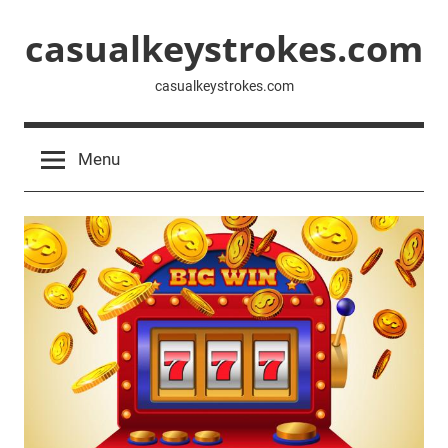
Skip
casualkeystrokes.com
to
content
casualkeystrokes.com
Menu