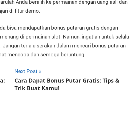
barulah Anda beralih ke permainan dengan uang asli dan
ri di fitur demo.
Anda bisa mendapatkan bonus putaran gratis dengan
nang di permainan slot. Namun, ingatlah untuk selalu
. Jangan terlalu serakah dalam mencari bonus putaran
lamat mencoba dan semoga beruntung!
Next Post
a:
Cara Dapat Bonus Putar Gratis: Tips &
Trik Buat Kamu!