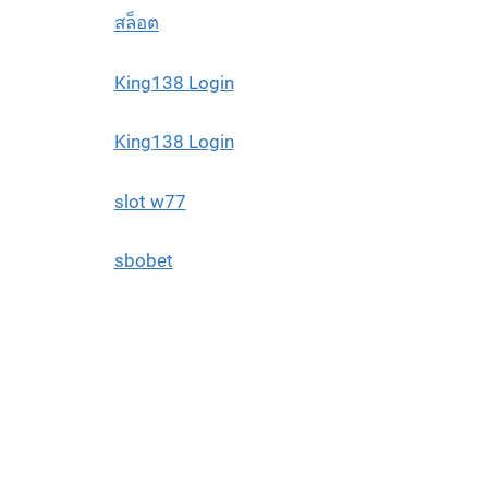
สล็อต
King138 Login
King138 Login
slot w77
sbobet
fly 88 slot
dong77 đăng nhập
daftar slot online