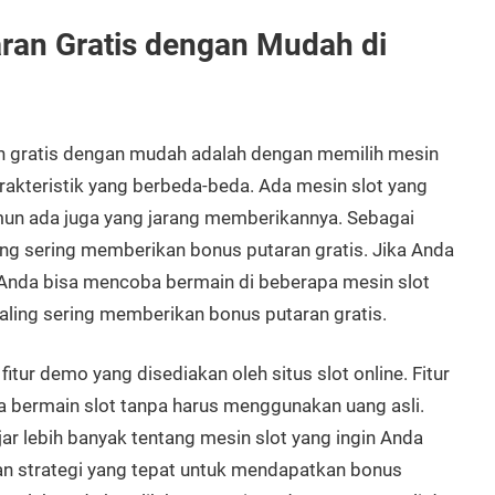
ran Gratis dengan Mudah di
 gratis dengan mudah adalah dengan memilih mesin
arakteristik yang berbeda-beda. Ada mesin slot yang
mun ada juga yang jarang memberikannya. Sebagai
ang sering memberikan bonus putaran gratis. Jika Anda
 Anda bisa mencoba bermain di beberapa mesin slot
aling sering memberikan bonus putaran gratis.
ur demo yang disediakan oleh situs slot online. Fitur
bermain slot tanpa harus menggunakan uang asli.
jar lebih banyak tentang mesin slot yang ingin Anda
kan strategi yang tepat untuk mendapatkan bonus