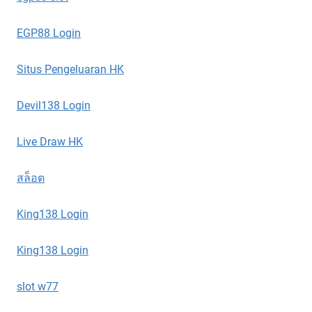
EGP88 Login
Situs Pengeluaran HK
Devil138 Login
Live Draw HK
สล็อต
King138 Login
King138 Login
slot w77