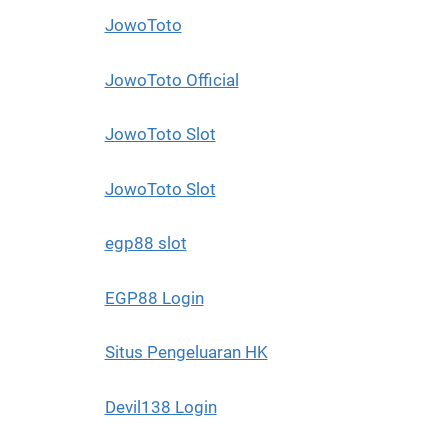
JowoToto
JowoToto Official
JowoToto Slot
JowoToto Slot
egp88 slot
EGP88 Login
Situs Pengeluaran HK
Devil138 Login