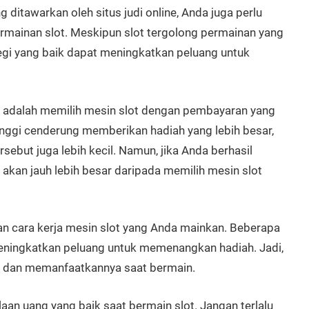
itawarkan oleh situs judi online, Anda juga perlu
ermainan slot. Meskipun slot tergolong permainan yang
egi yang baik dapat meningkatkan peluang untuk
n adalah memilih mesin slot dengan pembayaran yang
inggi cenderung memberikan hadiah yang lebih besar,
ebut juga lebih kecil. Namun, jika Anda berhasil
akan jauh lebih besar daripada memilih mesin slot
an cara kerja mesin slot yang Anda mainkan. Beberapa
meningkatkan peluang untuk memenangkan hadiah. Jadi,
but dan memanfaatkannya saat bermain.
aan uang yang baik saat bermain slot. Jangan terlalu