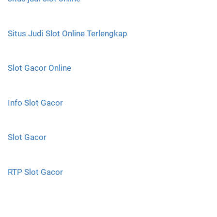
Situs Judi Slot Online Terlengkap
Slot Gacor Online
Info Slot Gacor
Slot Gacor
RTP Slot Gacor