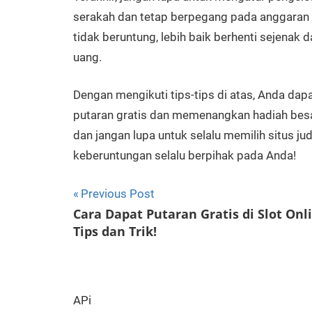
serakah dan tetap berpegang pada anggaran 
tidak beruntung, lebih baik berhenti sejenak 
uang.
Dengan mengikuti tips-tips di atas, Anda d
putaran gratis dan memenangkan hadiah besa
dan jangan lupa untuk selalu memilih situs j
keberuntungan selalu berpihak pada Anda!
Navigasi
Previous Post
Cara Dapat Putaran Gratis di Slot Onl
pos
Tips dan Trik!
APi