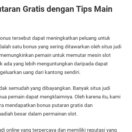
aran Gratis dengan Tips Main
bonus tersebut dapat meningkatkan peluang untuk
lah satu bonus yang sering ditawarkan oleh situs judi
ini memungkinkan pemain untuk memutar mesin slot
ak ada yang lebih menguntungkan daripada dapat
luarkan uang dari kantong sendiri.
dak semudah yang dibayangkan. Banyak situs judi
emua pemain dapat mengklaimnya. Oleh karena itu, kami
ra mendapatkan bonus putaran gratis dan
diah besar dalam permainan slot.
di online yang terpercaya dan memiliki reputasi yang