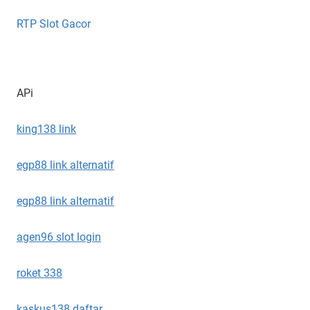
RTP Slot Gacor
APi
king138 link
egp88 link alternatif
egp88 link alternatif
agen96 slot login
roket 338
kaskus138 daftar