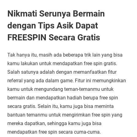
Nikmati Serunya Bermain
dengan Tips Asik Dapat
FREESPIN Secara Gratis
Tak hanya itu, masih ada beberapa trik lain yang bisa
kamu lakukan untuk mendapatkan free spin gratis.
Salah satunya adalah dengan memanfaatkan fitur
referral yang ada dalam game. Fitur ini memungkinkan
kamu untuk mengundang teman-temanmu untuk
bermain dan mendapatkan hadiah berupa free spin
secara gratis. Selain itu, kamu juga bisa meminta
bantuan temanmu untuk mengirimkan free spin yang
mereka dapatkan, sehingga kamu juga bisa
mendapatkan free spin secara cuma-cuma.