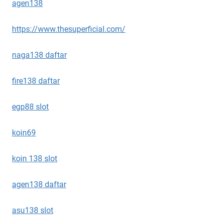
agen138
https://www.thesuperficial.com/
naga138 daftar
fire138 daftar
egp88 slot
koin69
koin 138 slot
agen138 daftar
asu138 slot