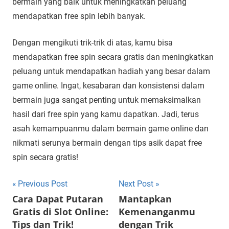
bermain yang baik untuk meningkatkan peluang
mendapatkan free spin lebih banyak.
Dengan mengikuti trik-trik di atas, kamu bisa
mendapatkan free spin secara gratis dan meningkatkan
peluang untuk mendapatkan hadiah yang besar dalam
game online. Ingat, kesabaran dan konsistensi dalam
bermain juga sangat penting untuk memaksimalkan
hasil dari free spin yang kamu dapatkan. Jadi, terus
asah kemampuanmu dalam bermain game online dan
nikmati serunya bermain dengan tips asik dapat free
spin secara gratis!
Navigasi
Previous Post
Next Post
Cara Dapat Putaran
Mantapkan
pos
Gratis di Slot Online:
Kemenanganmu
Tips dan Trik!
dengan Trik