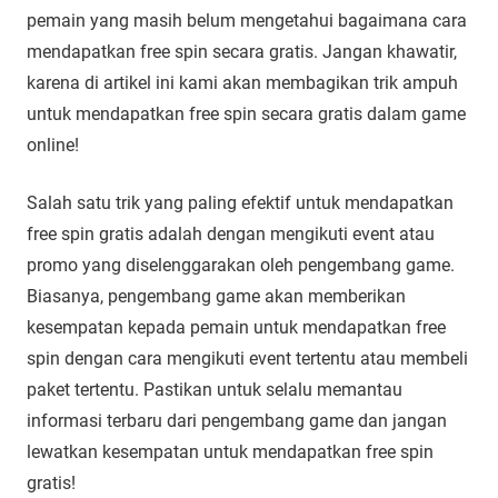
pemain yang masih belum mengetahui bagaimana cara
mendapatkan free spin secara gratis. Jangan khawatir,
karena di artikel ini kami akan membagikan trik ampuh
untuk mendapatkan free spin secara gratis dalam game
online!
Salah satu trik yang paling efektif untuk mendapatkan
free spin gratis adalah dengan mengikuti event atau
promo yang diselenggarakan oleh pengembang game.
Biasanya, pengembang game akan memberikan
kesempatan kepada pemain untuk mendapatkan free
spin dengan cara mengikuti event tertentu atau membeli
paket tertentu. Pastikan untuk selalu memantau
informasi terbaru dari pengembang game dan jangan
lewatkan kesempatan untuk mendapatkan free spin
gratis!