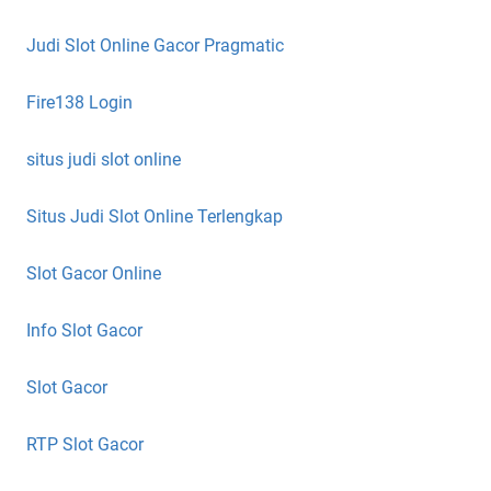
Judi Slot Online Gacor Pragmatic
Fire138 Login
situs judi slot online
Situs Judi Slot Online Terlengkap
Slot Gacor Online
Info Slot Gacor
Slot Gacor
RTP Slot Gacor