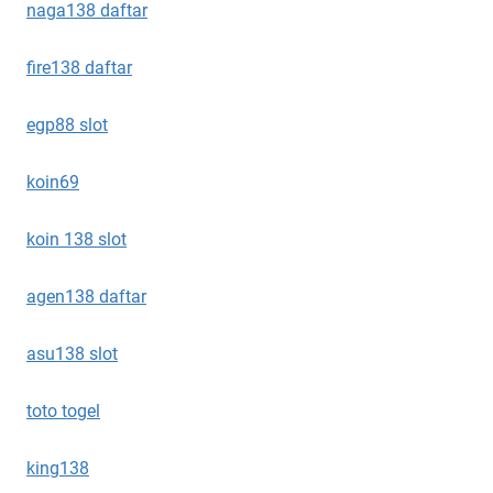
naga138 daftar
fire138 daftar
egp88 slot
koin69
koin 138 slot
agen138 daftar
asu138 slot
toto togel
king138