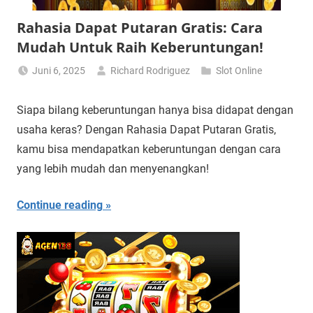
Rahasia Dapat Putaran Gratis: Cara
Mudah Untuk Raih Keberuntungan!
Juni 6, 2025
Richard Rodriguez
Slot Online
Siapa bilang keberuntungan hanya bisa didapat dengan
usaha keras? Dengan Rahasia Dapat Putaran Gratis,
kamu bisa mendapatkan keberuntungan dengan cara
yang lebih mudah dan menyenangkan!
Continue reading