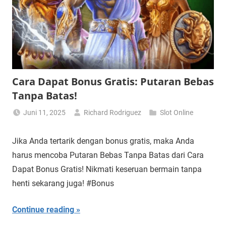
Cara Dapat Bonus Gratis: Putaran Bebas
Tanpa Batas!
Juni 11, 2025
Richard Rodriguez
Slot Online
Jika Anda tertarik dengan bonus gratis, maka Anda
harus mencoba Putaran Bebas Tanpa Batas dari Cara
Dapat Bonus Gratis! Nikmati keseruan bermain tanpa
henti sekarang juga! #Bonus
Continue reading