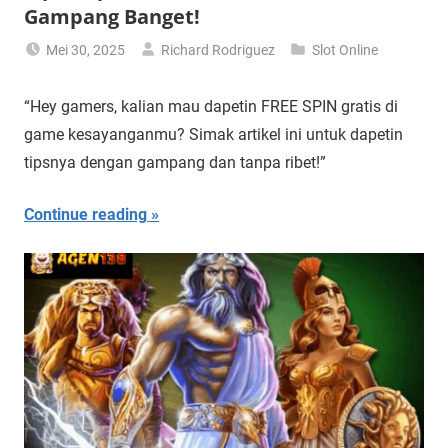
Gampang Banget!
Mei 30, 2025
Richard Rodriguez
Slot Online
“Hey gamers, kalian mau dapetin FREE SPIN gratis di
game kesayanganmu? Simak artikel ini untuk dapetin
tipsnya dengan gampang dan tanpa ribet!”
Continue reading