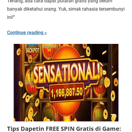
Tenang, ada cara dapat putaran gratis yang belum
banyak diketahui orang. Yuk, simak rahasia tersembunyi
ini!”
Continue reading
Tips Dapetin FREE SPIN Gratis di Game: