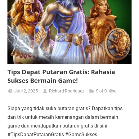
Tips Dapat Putaran Gratis: Rahasia
Sukses Bermain Game!
Juni 2, 2025
Richard Rodriguez
Slot Online
Siapa yang tidak suka putaran gratis? Dapatkan tips
dan trik untuk meraih kemenangan dalam bermain
game dan mendapatkan putaran gratis di sini!
#TipsDapatPutaranGratis #GameSukses