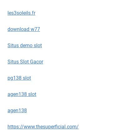
les3soleils.fr
download w77
Situs demo slot
Situs Slot Gacor
pg138 slot
agen138 slot
agen138
https://www.thesuperficial.com/