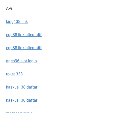
APi
king138 link
egp88 link alternatif
egp88 link alternatif
agen96 slot login
roket 338
kaskus138 daftar
kaskus138 daftar