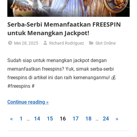
Serba-Serbi Memanfaatkan FREESPIN
untuk Menangkan Jackpot!
Mei 28, 2025
Richard Rodriguez
Slot Online
Sudah siap untuk menangkan jackpot dengan
memanfaatkan freespins? Yuk, simak serba-serbi
freespins di artikel ini dan raih kemenanganmu! 💰
#freespins #
Continue reading
Paginasi
Previous
Next
«
1
14
15
16
17
18
24
»
…
…
Posts
Posts
pos