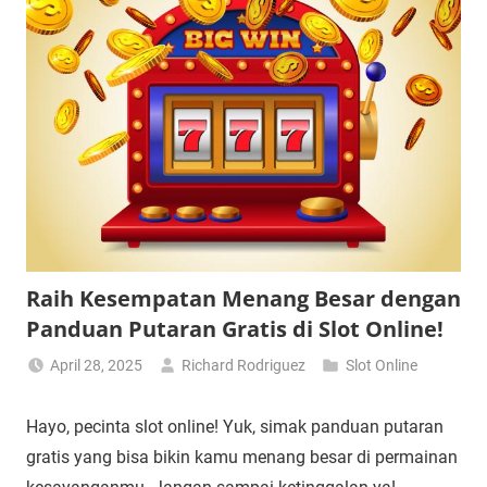
Raih Kesempatan Menang Besar dengan
Panduan Putaran Gratis di Slot Online!
April 28, 2025
Richard Rodriguez
Slot Online
Hayo, pecinta slot online! Yuk, simak panduan putaran
gratis yang bisa bikin kamu menang besar di permainan