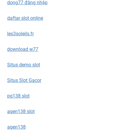
dong77 đăng nhập
daftar slot online
les3soleils.fr
download w77
Situs demo slot
Situs Slot Gacor
pg138 slot
agen138 slot
agen138