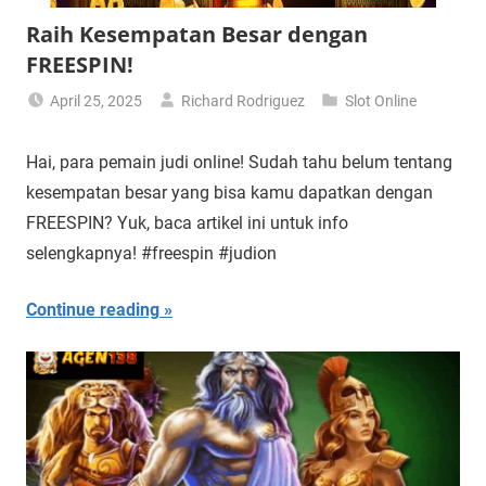
Raih Kesempatan Besar dengan
FREESPIN!
April 25, 2025
Richard Rodriguez
Slot Online
Hai, para pemain judi online! Sudah tahu belum tentang
kesempatan besar yang bisa kamu dapatkan dengan
FREESPIN? Yuk, baca artikel ini untuk info
selengkapnya! #freespin #judion
Continue reading