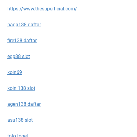
https://www.thesuperficial.com/
naga138 daftar
fire138 daftar
egp88 slot
koin69
koin 138 slot
agen138 daftar
asu138 slot
toto togel