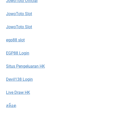
JowoToto Official
JowoToto Slot
JowoToto Slot
egp88 slot
EGP88 Login
Situs Pengeluaran HK
Devil138 Login
Live Draw HK
สล็อต