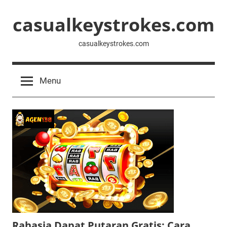
Skip
casualkeystrokes.com
to
content
casualkeystrokes.com
Menu
Rahasia Dapat Putaran Gratis: Cara