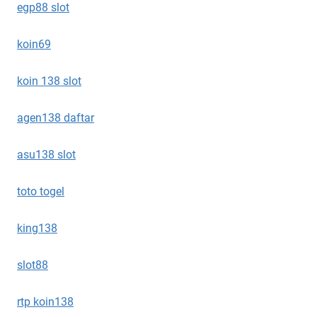
egp88 slot
koin69
koin 138 slot
agen138 daftar
asu138 slot
toto togel
king138
slot88
rtp koin138