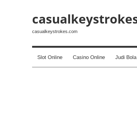
Skip
to
casualkeystroke
content
casualkeystrokes.com
Slot Online
Casino Online
Judi Bola