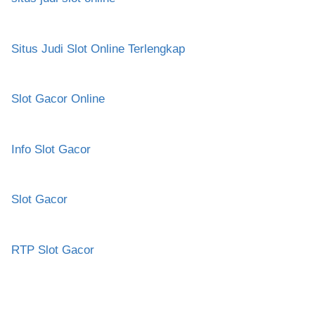
Situs Judi Slot Online Terlengkap
Slot Gacor Online
Info Slot Gacor
Slot Gacor
RTP Slot Gacor