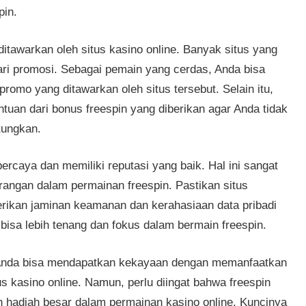
pin.
tawarkan oleh situs kasino online. Banyak situs yang
ri promosi. Sebagai pemain yang cerdas, Anda bisa
omo yang ditawarkan oleh situs tersebut. Selain itu,
tuan dari bonus freespin yang diberikan agar Anda tidak
tungkan.
rpercaya dan memiliki reputasi yang baik. Hal ini sangat
rangan dalam permainan freespin. Pastikan situs
erikan jaminan keamanan dan kerahasiaan data pribadi
bisa lebih tenang dan fokus dalam bermain freespin.
, Anda bisa mendapatkan kekayaan dengan memanfaatkan
us kasino online. Namun, perlu diingat bahwa freespin
 hadiah besar dalam permainan kasino online. Kuncinya