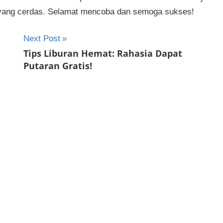
 yang cerdas. Selamat mencoba dan semoga sukses!
Next Post
Tips Liburan Hemat: Rahasia Dapat
Putaran Gratis!