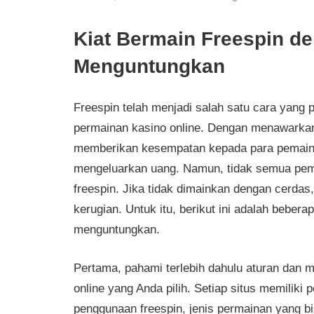
Kiat Bermain Freespin d
Menguntungkan
Freespin telah menjadi salah satu cara yang
permainan kasino online. Dengan menawarkan 
memberikan kesempatan kepada para pemain
mengeluarkan uang. Namun, tidak semua pem
freespin. Jika tidak dimainkan dengan cerdas
kerugian. Untuk itu, berikut ini adalah beber
menguntungkan.
Pertama, pahami terlebih dahulu aturan dan m
online yang Anda pilih. Setiap situs memiliki
penggunaan freespin, jenis permainan yang b