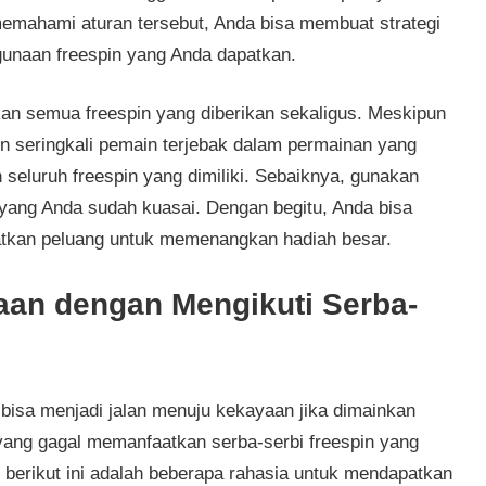
emahami aturan tersebut, Anda bisa membuat strategi
unaan freespin yang Anda dapatkan.
an semua freespin yang diberikan sekaligus. Meskipun
n seringkali pemain terjebak dalam permainan yang
seluruh freespin yang dimiliki. Sebaiknya, gunakan
 yang Anda sudah kuasai. Dengan begitu, Anda bisa
atkan peluang untuk memenangkan hadiah besar.
an dengan Mengikuti Serba-
isa menjadi jalan menuju kekayaan jika dimainkan
ang gagal memanfaatkan serba-serbi freespin yang
u, berikut ini adalah beberapa rahasia untuk mendapatkan