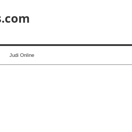
s.com
Judi Online