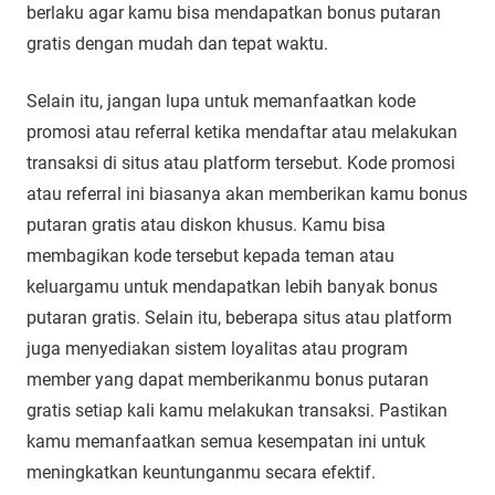
berlaku agar kamu bisa mendapatkan bonus putaran
gratis dengan mudah dan tepat waktu.
Selain itu, jangan lupa untuk memanfaatkan kode
promosi atau referral ketika mendaftar atau melakukan
transaksi di situs atau platform tersebut. Kode promosi
atau referral ini biasanya akan memberikan kamu bonus
putaran gratis atau diskon khusus. Kamu bisa
membagikan kode tersebut kepada teman atau
keluargamu untuk mendapatkan lebih banyak bonus
putaran gratis. Selain itu, beberapa situs atau platform
juga menyediakan sistem loyalitas atau program
member yang dapat memberikanmu bonus putaran
gratis setiap kali kamu melakukan transaksi. Pastikan
kamu memanfaatkan semua kesempatan ini untuk
meningkatkan keuntunganmu secara efektif.