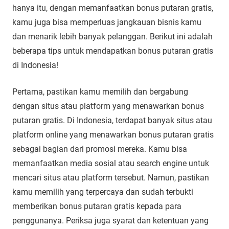
hanya itu, dengan memanfaatkan bonus putaran gratis,
kamu juga bisa memperluas jangkauan bisnis kamu
dan menarik lebih banyak pelanggan. Berikut ini adalah
beberapa tips untuk mendapatkan bonus putaran gratis
di Indonesia!
Pertama, pastikan kamu memilih dan bergabung
dengan situs atau platform yang menawarkan bonus
putaran gratis. Di Indonesia, terdapat banyak situs atau
platform online yang menawarkan bonus putaran gratis
sebagai bagian dari promosi mereka. Kamu bisa
memanfaatkan media sosial atau search engine untuk
mencari situs atau platform tersebut. Namun, pastikan
kamu memilih yang terpercaya dan sudah terbukti
memberikan bonus putaran gratis kepada para
penggunanya. Periksa juga syarat dan ketentuan yang