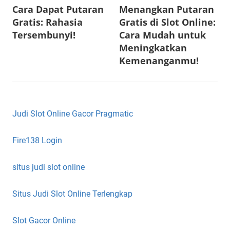
Cara Dapat Putaran
Menangkan Putaran
pos
Gratis: Rahasia
Gratis di Slot Online:
Tersembunyi!
Cara Mudah untuk
Meningkatkan
Kemenanganmu!
Judi Slot Online Gacor Pragmatic
Fire138 Login
situs judi slot online
Situs Judi Slot Online Terlengkap
Slot Gacor Online