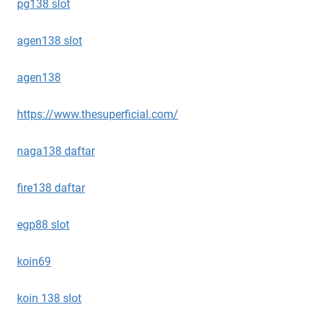
pg138 slot
agen138 slot
agen138
https://www.thesuperficial.com/
naga138 daftar
fire138 daftar
egp88 slot
koin69
koin 138 slot