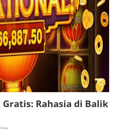
Gratis: Rahasia di Balik
nline