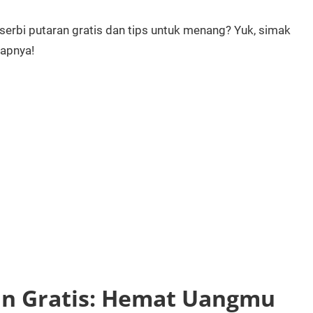
a-serbi putaran gratis dan tips untuk menang? Yuk, simak
kapnya!
an Gratis: Hemat Uangmu