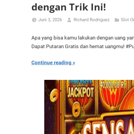
dengan Trik Ini!
Juni 3, 2026
Richard Rodriguez
Slot O
Apa yang bisa kamu lakukan dengan uang yang 
Dapat Putaran Gratis dan hemat uangmu! #
Continue reading