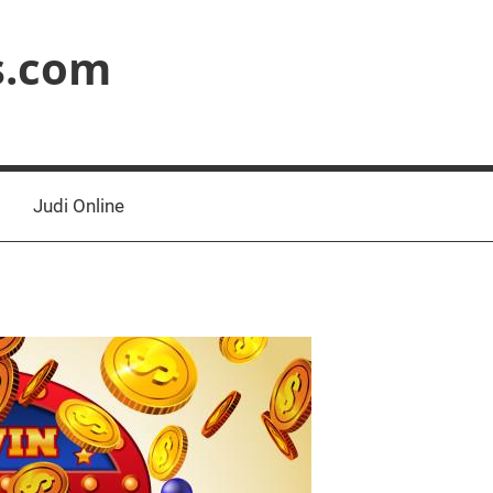
s.com
Judi Online