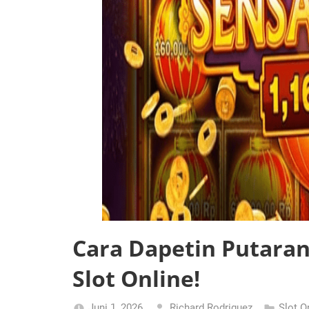
Cara Dapetin Putaran 
Slot Online!
Juni 1, 2026
Richard Rodriguez
Slot O