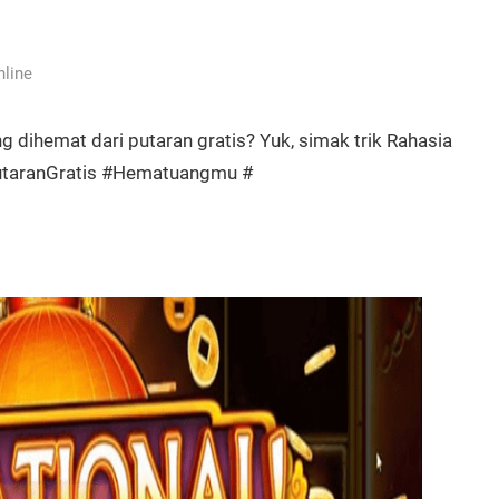
nline
dihemat dari putaran gratis? Yuk, simak trik Rahasia
PutaranGratis #Hematuangmu #